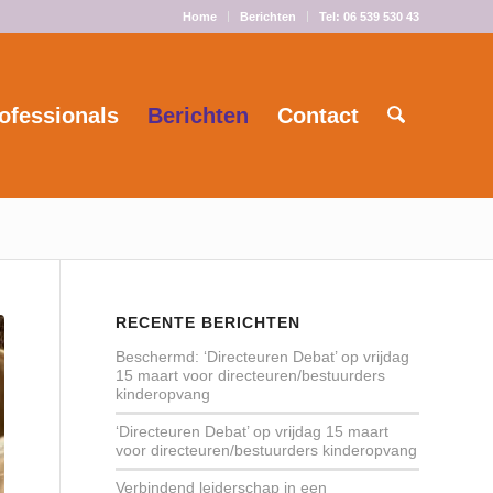
Home
Berichten
Tel: 06 539 530 43
ofessionals
Berichten
Contact
RECENTE BERICHTEN
Beschermd: ‘Directeuren Debat’ op vrijdag
15 maart voor directeuren/bestuurders
kinderopvang
‘Directeuren Debat’ op vrijdag 15 maart
voor directeuren/bestuurders kinderopvang
Verbindend leiderschap in een