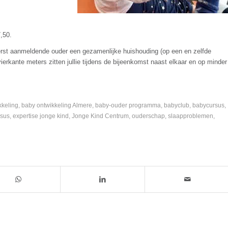
,50.
eerst aanmeldende ouder een gezamenlijke huishouding (op een en zelfde
erkante meters zitten jullie tijdens de bijeenkomst naast elkaar en op minder
kkeling
,
baby ontwikkeling Almere
,
baby-ouder programma
,
babyclub
,
babycursus
,
sus
,
expertise jonge kind
,
Jonge Kind Centrum
,
ouderschap
,
slaapproblemen
,