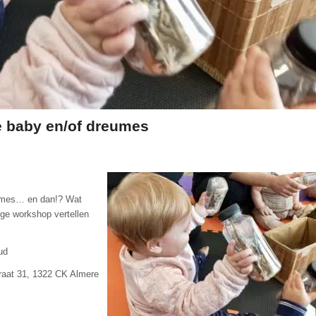
e baby en/of dreumes
reumes… en dan!? Wat
ige workshop vertellen
ud
traat 31, 1322 CK Almere