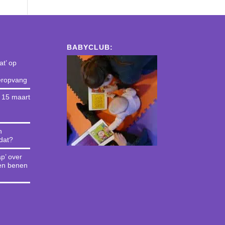
BABYCLUB:
t’ op
deropvang
g 15 maart
n
 dat?
p’ over
en benen