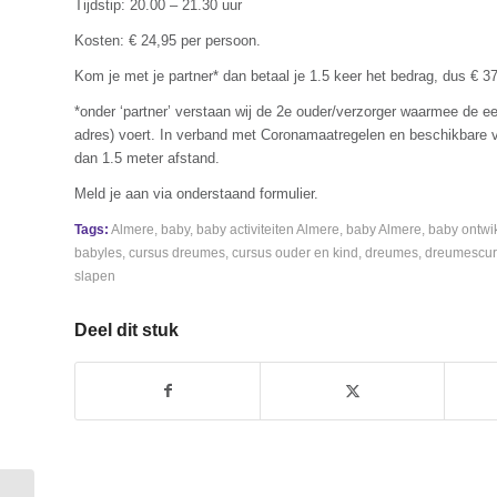
Tijdstip: 20.00 – 21.30 uur
Kosten: € 24,95 per persoon.
Kom je met je partner* dan betaal je 1.5 keer het bedrag, dus € 37
*onder ‘partner’ verstaan wij de 2e ouder/verzorger waarmee de 
adres) voert. In verband met Coronamaatregelen en beschikbare vi
dan 1.5 meter afstand.
Meld je aan via onderstaand formulier.
Tags:
Almere
,
baby
,
baby activiteiten Almere
,
baby Almere
,
baby ontwi
babyles
,
cursus dreumes
,
cursus ouder en kind
,
dreumes
,
dreumescur
slapen
Deel dit stuk