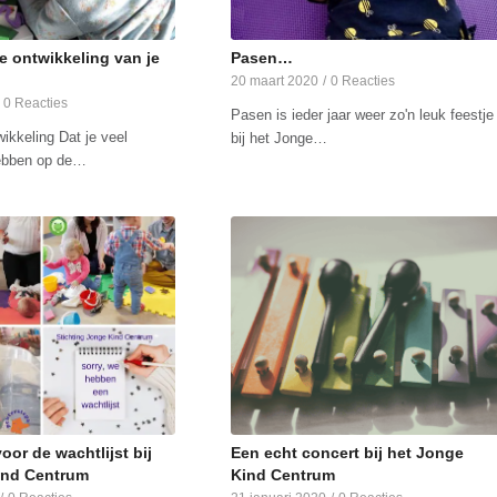
e ontwikkeling van je
Pasen…
20 maart 2020
/
0 Reacties
0 Reacties
Pasen is ieder jaar weer zo'n leuk feestje
ikkeling Dat je veel
bij het Jonge…
hebben op de…
or de wachtlijst bij
Een echt concert bij het Jonge
ind Centrum
Kind Centrum