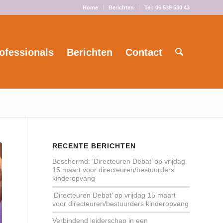
Home
Berichten
Tel: 06 539 530 43
ofessionals
Berichten
Contact
RECENTE BERICHTEN
Beschermd: ‘Directeuren Debat’ op vrijdag
15 maart voor directeuren/bestuurders
kinderopvang
‘Directeuren Debat’ op vrijdag 15 maart
voor directeuren/bestuurders kinderopvang
Verbindend leiderschap in een