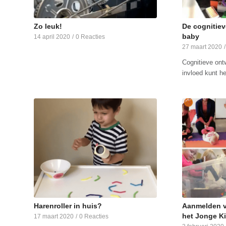
Zo leuk!
De cognitiev
baby
14 april 2020
/
0 Reacties
27 maart 2020
/
Cognitieve ontw
invloed kunt 
Harenroller in huis?
Aanmelden vo
het Jonge K
17 maart 2020
/
0 Reacties