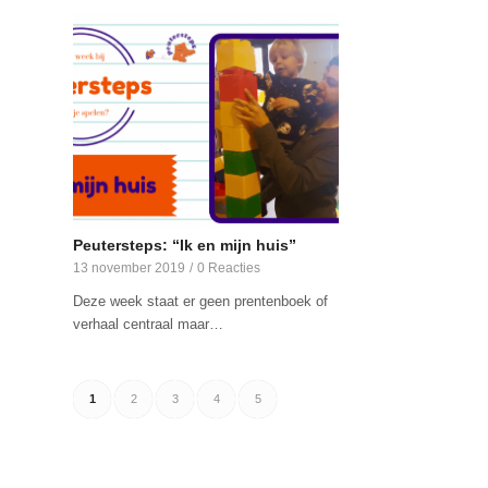
Peutersteps: “Ik en mijn huis”
13 november 2019
/
0 Reacties
Deze week staat er geen prentenboek of
verhaal centraal maar…
1
2
3
4
5