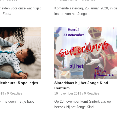
/
0 Reacties
21 januari 2020
/
0 Reacties
melden voor onze wachtlijst
Komende zaterdag, 25 januari 2020, in d
K. Zodra…
lessen van het Jonge…
nbeurs: 5 spelletjes
Sinterklaas bij het Jonge Kind
Centrum
019
/
0 Reacties
19 november 2019
/
0 Reacties
s om te doen met je baby
Op 23 november komt Sinterklaas op
bezoek bij het Jonge Kind…