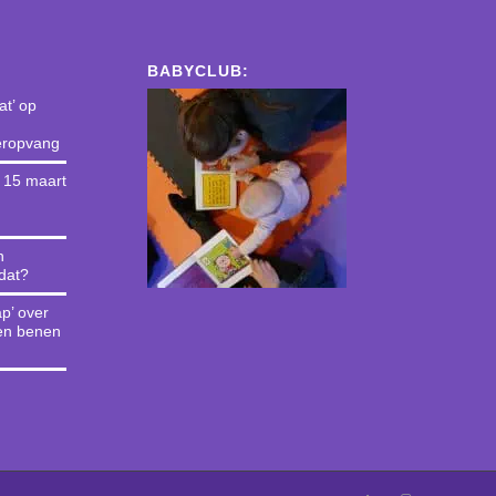
BABYCLUB:
t’ op
deropvang
g 15 maart
n
 dat?
p’ over
en benen