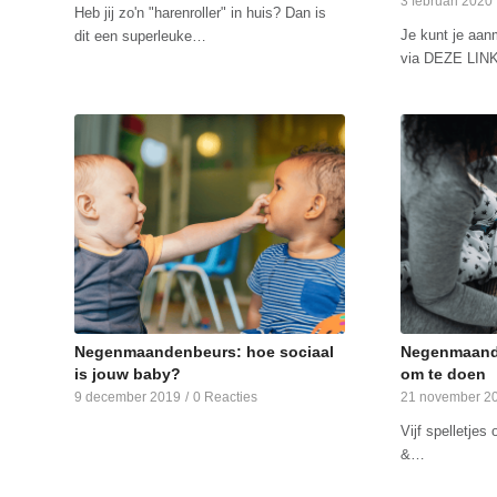
3 februari 2020
Heb jij zo'n "harenroller" in huis? Dan is
Je kunt je aan
dit een superleuke…
via DEZE LIN
Negenmaandenbeurs: hoe sociaal
Negenmaande
is jouw baby?
om te doen
9 december 2019
/
0 Reacties
21 november 2
Vijf spelletje
&…