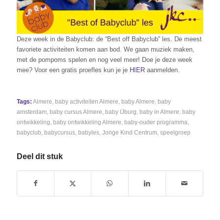
Deze week in de Babyclub: de “Best off Babyclub” les. De meest
favoriete activiteiten komen aan bod. We gaan muziek maken,
met de pompoms spelen en nog veel meer! Doe je deze week
mee? Voor een gratis proefles kun je je
HIER
aanmelden.
Tags:
Almere
,
baby activiteiten Almere
,
baby Almere
,
baby
amsterdam
,
baby cursus Almere
,
baby IJburg
,
baby in Almere
,
baby
ontwikkeling
,
baby ontwikkeling Almere
,
baby-ouder programma
,
babyclub
,
babycursus
,
babyles
,
Jonge Kind Centrum
,
speelgroep
Deel dit stuk