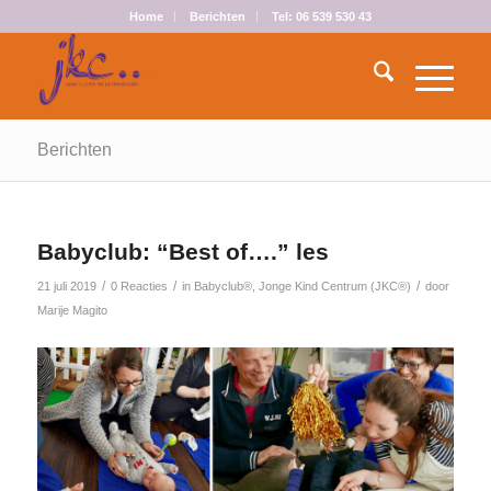
Home
Berichten
Tel: 06 539 530 43
Berichten
Babyclub: “Best of….” les
/
/
/
21 juli 2019
0 Reacties
in
Babyclub®
,
Jonge Kind Centrum (JKC®)
door
Marije Magito