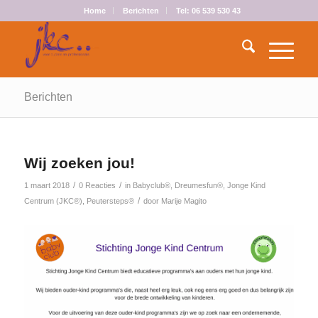
Home
Berichten
Tel: 06 539 530 43
Berichten
Wij zoeken jou!
/
/
1 maart 2018
0 Reacties
in
Babyclub®
,
Dreumesfun®
,
Jonge Kind
/
Centrum (JKC®)
,
Peutersteps®
door
Marije Magito