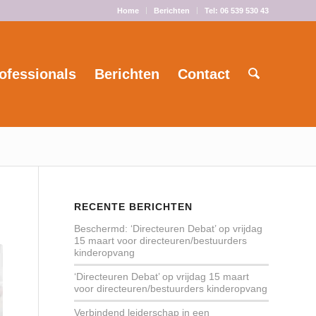
Home
Berichten
Tel: 06 539 530 43
ofessionals
Berichten
Contact
RECENTE BERICHTEN
Beschermd: ‘Directeuren Debat’ op vrijdag
15 maart voor directeuren/bestuurders
kinderopvang
‘Directeuren Debat’ op vrijdag 15 maart
voor directeuren/bestuurders kinderopvang
Verbindend leiderschap in een