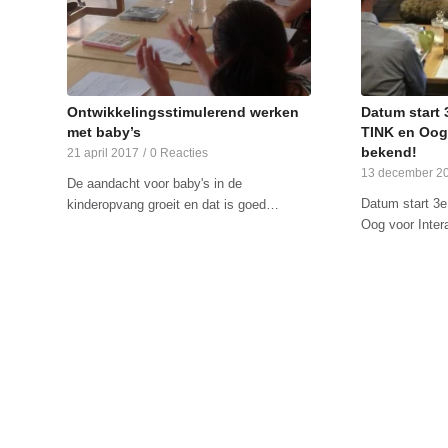
Ontwikkelingsstimulerend werken
Datum start 
met baby’s
TINK en Oog 
bekend!
21 april 2017
/
0 Reacties
13 december 2
De aandacht voor baby's in de
Datum start 3e
kinderopvang groeit en dat is goed…
Oog voor Inter