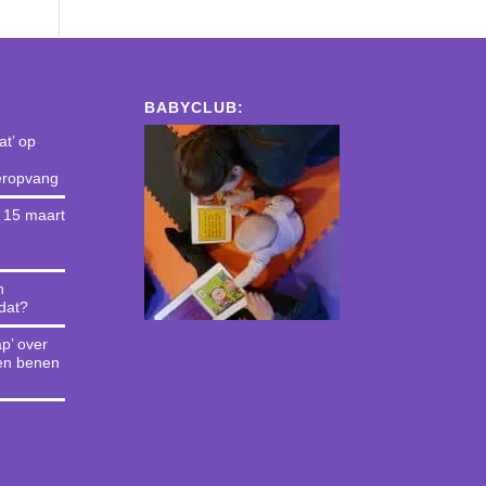
BABYCLUB:
t’ op
deropvang
g 15 maart
n
 dat?
p’ over
en benen