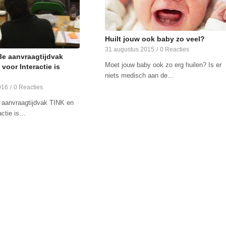
Huilt jouw ook baby zo veel?
31 augustus 2015
/
0 Reacties
3e aanvraagtijdvak
Moet jouw baby ook zo erg huilen? Is er
voor Interactie is
niets medisch aan de…
016
/
0 Reacties
 aanvraagtijdvak TINK en
actie is…