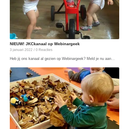
NIEUW! JKCkanaal op Webinargeek
3 januari 2022
/
0 Reacties
Heb jij ons kanaal al gezien op Webinargeek? Meld je nu aan…