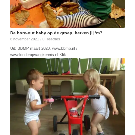
De bore-out baby op de groep, herken jij ‘m?
6 november 2021
/
0 Reacties
Uit: BBMP maart 2020, www.bbmp.nl /
www.kinderopvangkennis.nl Klik…