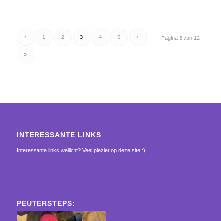
‹
1
2
3
4
5
›
Pagina 3 van 12
»
INTERESSANTE LINKS
Interessante links wellicht? Veel plezier op deze site :)
PEUTERSTEPS: